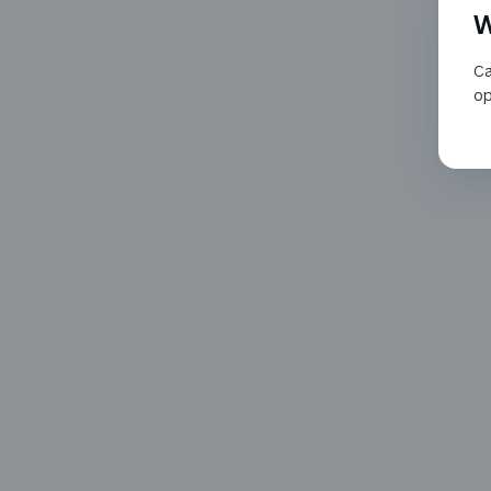
W
Ca
op